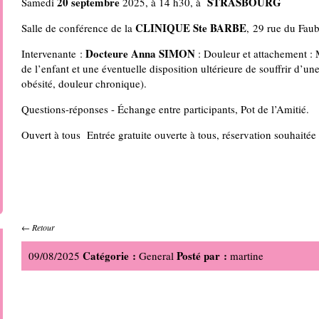
20 septembre
STRASBOURG
Samedi
2025, à 14 h30, à
CLINIQUE Ste BARBE
Salle de conférence de la
, 29 rue du Fau
Docteure Anna SIMON
Intervenante :
: Douleur et attachement : 
de l’enfant et une éventuelle disposition ultérieure de souffrir d’u
obésité, douleur chronique).
Questions-réponses - Échange entre participants, Pot de l’Amitié.
Ouvert à tous Entrée gratuite ouverte à tous, réservation so
←
Retour
Catégorie :
Posté par :
09/08/2025
General
martine