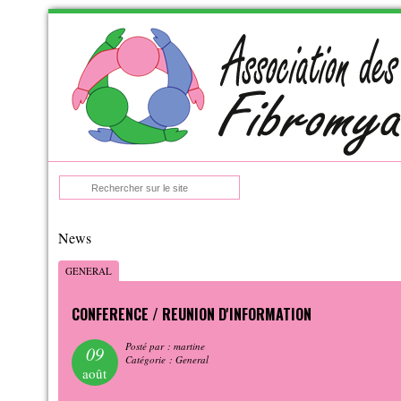
Skip
to
navigation
Skip
to
content
:
News
GENERAL
CONFERENCE / REUNION D'INFORMATION
Posté par : martine
09
Catégorie : General
août