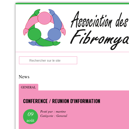
Skip
to
navigation
Skip
to
content
:
News
GENERAL
CONFERENCE / REUNION D'INFORMATION
Posté par : martine
09
Catégorie : General
août