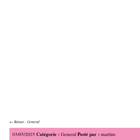
←
Retour
-
General
Catégorie :
Posté par :
03/05/2025
General
martine