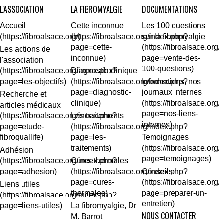
L'ASSOCIATION
LA FIBROMYALGIE
DOCUMENTATIONS
Accueil
Cette inconnue
Les 100 questions
sur la fibromyalgie
Les actions de
l'association
Diagnostic clinique
Informations, nos
journaux internes
Recherche et
articles médicaux
Les traitements
Temoignages
Adhésion
Cures thermales
Conseils
Liens utiles
La fibromyalgie, Dr
NOUS CONTACTER
M. Barrot